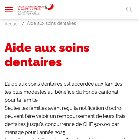
Afficher
Mo
la
A
Aide aux soins dentaires
A
Accueil
A
FR
DE
navigation
clé
Aide aux soins
dentaires
L'aide aux soins dentaires est accordée aux familles
les plus modestes au bénéfice du Fonds cantonal
pour la famille.
Seules les familles ayant reçu la notification d'octroi
peuvent faire valoir un remboursement de leurs frais
dentaires jusqu'à concurrence de CHF 500.00 par
ménage pour l'année 2025.