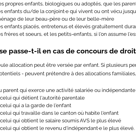
es propres enfants, biologiques ou adoptés, que les paren
es enfants du/de la conjoint·e qui vivent ou ont vécu jusqu
énage de leur beau-père ou de leur belle-mère
es enfants placés, entretenus et élevés gratuitement dur
es frères et soeurs, et les petits-enfants, si l'on assume l'e
se passe-t-il en cas de concours de droit
ule allocation peut être versée par enfant. Si plusieurs pe
otentiels - peuvent prétendre à des allocations familiales, 
u parent qui exerce une activité salariée ou indépendante
 celui qui détient l'autorité parentale
 celui qui a la garde de l'enfant
 celui qui travaille dans le canton où habite l'enfant
 celui qui obtient le salaire soumis AVS le plus élevé
 celui qui obtient le revenu d'indépendant·e le plus élevé.