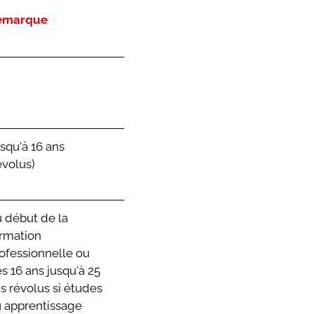
emarque
squ'à 16 ans
évolus)
 début de la
rmation
ofessionnelle ou
s 16 ans jusqu'à 25
s révolus si études
 apprentissage