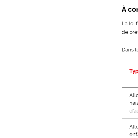
taxe
«
À co
sur
Carte
le
Culture
La loi 
CO2
»
aux
de pré
entreprises
»
Dans le
Ty
All
nai
d'a
All
enf