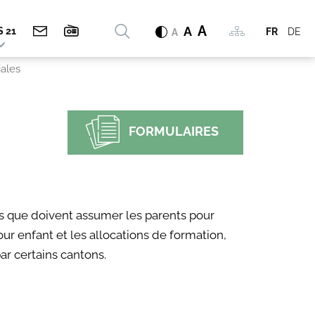
Rechercher
A
Mots
A
S 21
FR
DE
A
clés
iales
FORMULAIRES
is que doivent assumer les parents pour
our enfant et les allocations de formation,
ar certains cantons.