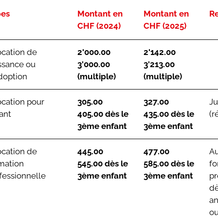
pes
Montant en
Montant en
R
CHF (2024)
CHF (2025)
ocation de
2'000.00
2'142.00
ssance ou
3'000.00
3'213.00
doption
(multiple)
(multiple)
ocation pour
305.00
327.00
Ju
ant
405.00 dès le
435.00 dès le
(r
3ème enfant
3ème enfant
ocation de
445.00
477.00
Au
mation
545.00 dès le
585.00 dès le
fo
fessionnelle
3ème enfant
3ème enfant
pr
dè
an
ou