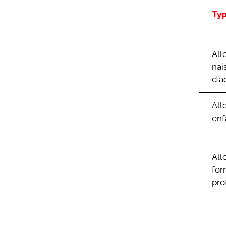
Ty
All
nai
d'a
All
enf
All
for
pro