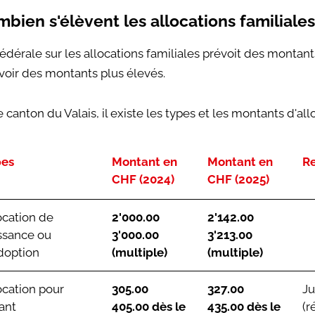
mbien s'élèvent les allocations familiales
fédérale sur les allocations familiales prévoit des montan
voir des montants plus élevés.
 canton du Valais, il existe les types et les montants d'allo
pes
Montant en
Montant en
R
CHF (2024)
CHF (2025)
ocation de
2'000.00
2'142.00
ssance ou
3'000.00
3'213.00
doption
(multiple)
(multiple)
ocation pour
305.00
327.00
Ju
ant
405.00 dès le
435.00 dès le
(r