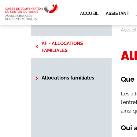
ACCUEIL
ASSISTANT
Accueil
AF - ALLOCATIONS
FAMILIALES
Al
ndividuel
Allocations familiales
Que s
ns
Les al
ns
l'entre
ainsi q
s
es
Qui a
ns