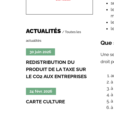
s
l
m
nvalidité
l
l
ce
ACTUALITÉS
/ Toutes les
actualités
Que 
e
Lire
30 juin 2026
Une se
la
droit p
REDISTRIBUTION DU
suite
cantonal
PRODUIT DE LA TAXE SUR
de
a
LE CO2 AUX ENTREPRISES
«
à
Redistribution
à
du
Lire
24 févr. 2026
à
produit
la
à
CARTE CULTURE
de
suite
à
la
de