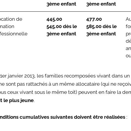
3ème enfant
3ème enfant
ocation de
445.00
477.00
Au
mation
545.00 dès le
585.00 dès le
fo
fessionnelle
3ème enfant
3ème enfant
pr
dè
an
ou
 1er janvier 2013, les familles recomposées vivant dans 
 ne sont pas rattachés à un même allocataire (qui ne reço
ous ceux vivant sous le même toit) peuvent en faire la dem
t le plus jeune
.
nditions cumulatives suivantes doivent être réalisées
: