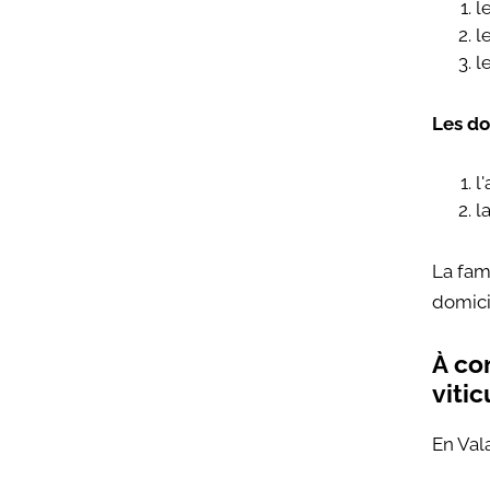
l
l
l
Les do
l
l
La fam
domici
À com
vitic
En Vala