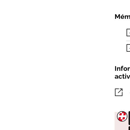
Mém
Info
activ