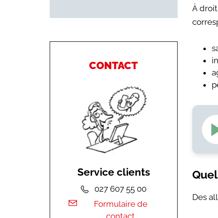
r
À droit
é·e·s
corresp
s
s primes
i
CONTACT
a
/APC/A
p
tonal
Service clients
Quell
rais
027 607 55 00
Des all
Formulaire de
contact