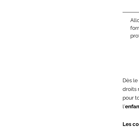
All
for
pro
Dès le
droits
pour t
l'
enfan
Les co