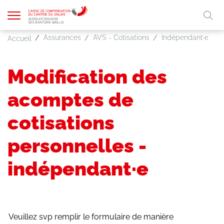
Afficher
Mo
la
A
Assurances
AVS - Cotisations
Indépendant·e·s
A
Accueil
A
FR
DE
navigation
clé
Modification des
acomptes de
cotisations
personnelles -
indépendant·e
Veuillez svp remplir le formulaire de manière