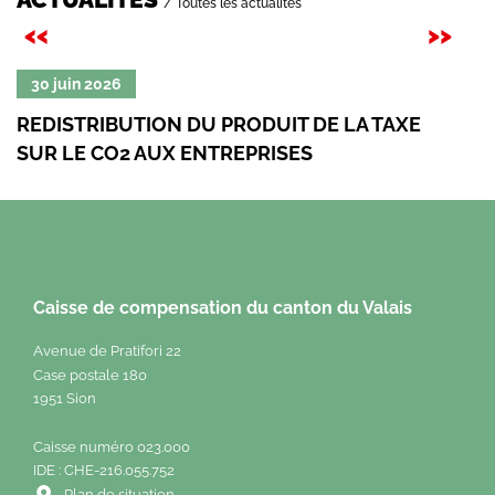
/ Toutes les actualités
Précédent
Sui
<<
>>
Lire
Lire
30 juin 2026
24
la
la
REDISTRIBUTION DU PRODUIT DE LA TAXE
CA
suite
suit
SUR LE CO2 AUX ENTREPRISES
de
de
«
«
Redistribution
Cart
du
Cult
produit
»
de
Caisse de compensation du canton du Valais
la
taxe
Avenue de Pratifori 22
sur
Case postale 180
le
1951 Sion
CO2
aux
Caisse numéro 023.000
entreprises
IDE : CHE-216.055.752
»
Plan de situation