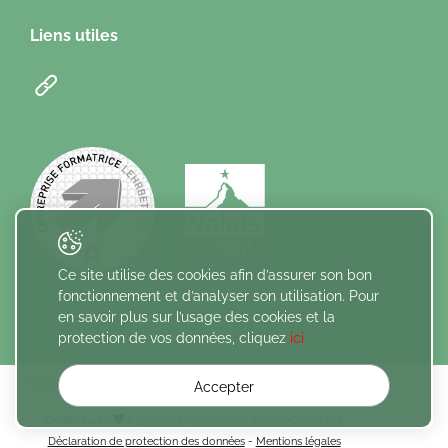
Liens utiles
Ce site utilise des cookies afin d’assurer son bon
fonctionnement et d’analyser son utilisation. Pour
en savoir plus sur l’usage des cookies et la
protection de vos données, cliquez
ici
© 2026 Caisse de compensation du canton du Valais. Tous droits
Accepter
réservés
Created with
by
Artionet
-
Generated with IceCube2.Net
Déclaration de protection des données
-
Mentions légales